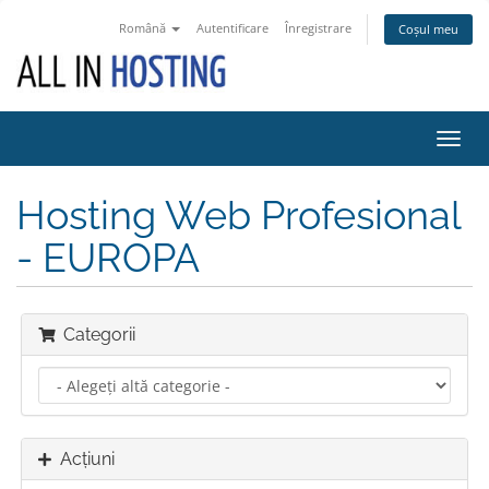
Română
Autentificare
Înregistrare
Coșul meu
Navi
Toggl
Hosting Web Profesional
- EUROPA
Categorii
Acțiuni