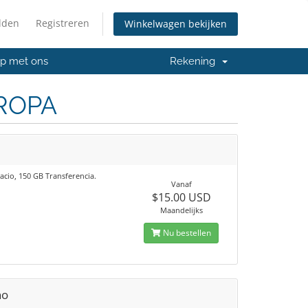
lden
Registreren
Winkelwagen bekijken
p met ons
Rekening
UROPA
acio, 150 GB Transferencia.
Vanaf
$15.00 USD
Maandelijks
Nu bestellen
no