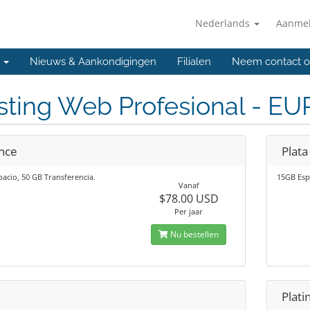
Nederlands
Aanme
l
Nieuws & Aankondigingen
Filialen
Neem contact o
sting Web Profesional - E
nce
Plata
acio, 50 GB Transferencia.
15GB Esp
Vanaf
$78.00 USD
Per jaar
Nu bestellen
Plati