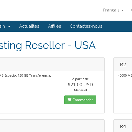
Français
sin
Actualités
Affiliés
Contactez-nous
ting Reseller - USA
R2
B Espacio, 150 GB Transferencia.
40000 MB
À partir de
$21.00 USD
Mensuel
Commander
R4