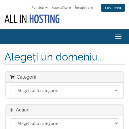
Română
Autentificare
Înregistrare
Coșul meu
Navi
Toggl
Alegeți un domeniu...
Categorii
Acțiuni