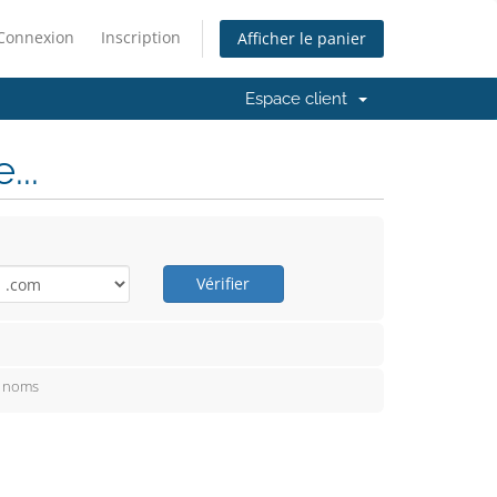
Connexion
Inscription
Afficher le panier
Espace client
..
Vérifier
e noms