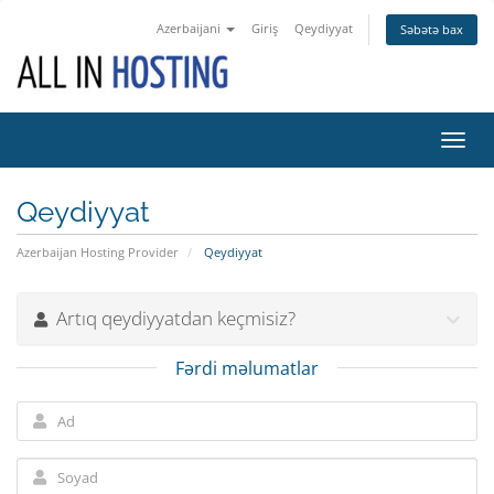
Azerbaijani
Giriş
Qeydiyyat
Səbətə bax
Naviq
keçid
Qeydiyyat
Azerbaijan Hosting Provider
Qeydiyyat
Artıq qeydiyyatdan keçmisiz?
Fərdi məlumatlar