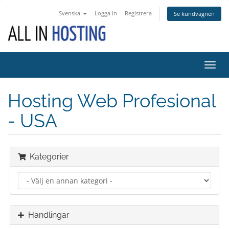
Svenska
Logga in
Registrera
Se kundvagnen
Växla
navig
Hosting Web Profesional
- USA
Kategorier
Handlingar