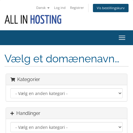
Dansk
Log ind
Registrer
Vis bestillingskurv
Skift
navig
Vælg et domænenavn…
Kategorier
Handlinger