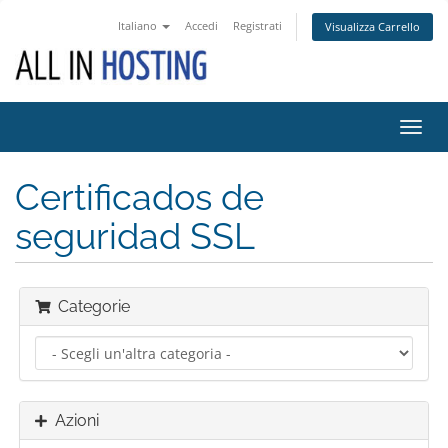
Italiano
Accedi
Registrati
Visualizza Carrello
Attiv
Navi
Certificados de
seguridad SSL
Categorie
Azioni